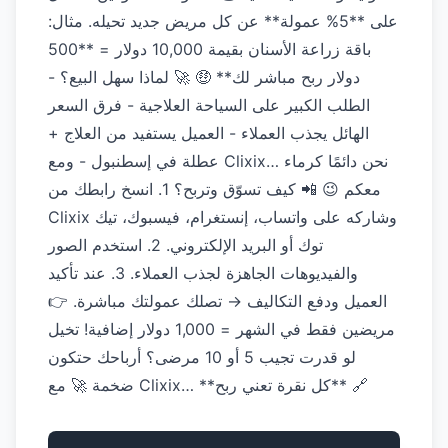
على **5% عمولة** عن كل مريض جديد تحيله. مثال:
باقة زراعة الأسنان بقيمة 10,000 دولار = **500
دولار ربح مباشر لك** 🤑 🚀 لماذا سهل البيع؟ -
الطلب الكبير على السياحة العلاجية - فرق السعر
الهائل يجذب العملاء - العميل يستفيد من العلاج +
عطلة في إسطنبول - ومع Clixix… نحن دائمًا كرماء
معكم 😉 📲 كيف تسوّق وتربح؟ 1. انسخ رابطك من
Clixix وشاركه على واتساب، إنستغرام، فيسبوك، تيك
توك أو البريد الإلكتروني. 2. استخدم الصور
والفيديوهات الجاهزة لجذب العملاء. 3. عند تأكيد
العميل ودفع التكاليف → تصلك عمولتك مباشرة. 👉
مريضين فقط في الشهر = 1,000 دولار إضافية! تخيل
لو قدرت تجيب 5 أو 10 مرضى؟ أرباحك حتكون
ضخمة 🚀 مع Clixix… **كل نقرة تعني ربح** 🔗